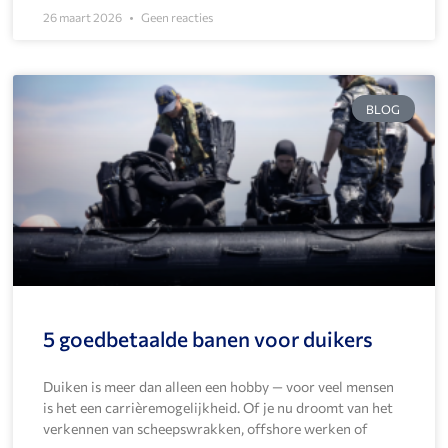
26 maart 2026
Geen reacties
BLOG
5 goedbetaalde banen voor duikers
Duiken is meer dan alleen een hobby — voor veel mensen
is het een carrièremogelijkheid. Of je nu droomt van het
verkennen van scheepswrakken, offshore werken of