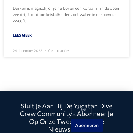
Duiken is magisch, of je nu boven een koraalrif in de open
zee drijft of door kristalhelder zoet water in een cenote
zweeft.
LEES MEER
24 december 2025
Geen reacties
Sluit Je Aan Bij De Yucatan Dive
Crew Community - Abonneer Je
Op Onze Tweewekelijkse
Abonneren
Nieuwsbrief