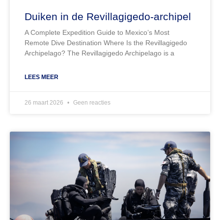
Duiken in de Revillagigedo-archipel
A Complete Expedition Guide to Mexico’s Most
Remote Dive Destination Where Is the Revillagigedo
Archipelago? The Revillagigedo Archipelago is a
LEES MEER
26 maart 2026
Geen reacties