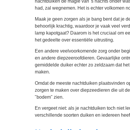
nachtduiken de magie van 's nachts onder wate
had, zal wegnemen. Het is echter volkomen no
Maak je geen zorgen als je bang bent dat je d
behoorlijk krachtig, waardoor je vaak veel ver
lamp kapotgaat? Daarom is het cruciaal om e
het gedeelte over essentiële uitrusting.
Een andere veelvoorkomende zorg onder begi
en andere diepzeeroofdieren. Gevaarlijke ont
gemiddelde duiker echter zo zeldzaam dat het 
maken.
Omdat de meeste nachtduiken plaatsvinden op r
zorgen te maken over diepzeedieren die uit de 
"bodem" zien.
En vergeet niet: als je nachtduiken toch niet leuk
verschillende soorten duiken en iedereen hee