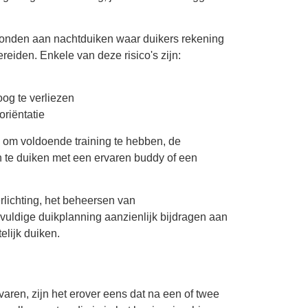
.
erbonden aan nachtduiken waar duikers rekening
iden. Enkele van deze risico's zijn:
oog te verliezen
riëntatie
l om voldoende training te hebben, de
en te duiken met een ervaren buddy of een
rlichting, het beheersen van
uldige duikplanning aanzienlijk bijdragen aan
elijk duiken.
ren, zijn het erover eens dat na een of twee