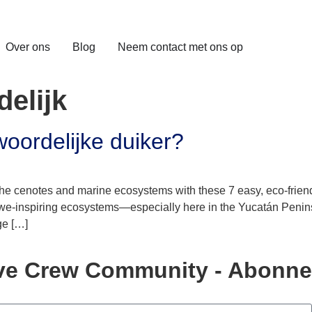
Over ons
Blog
Neem contact met ons op
elijk
oordelijke duiker?
he cenotes and marine ecosystems with these 7 easy, eco-friendl
 awe-inspiring ecosystems—especially here in the Yucatán Penin
ge […]
Dive Crew Community - Abonne