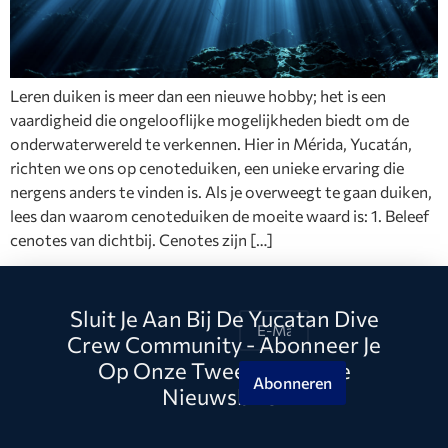
Leren duiken is meer dan een nieuwe hobby; het is een
vaardigheid die ongelooflijke mogelijkheden biedt om de
onderwaterwereld te verkennen. Hier in Mérida, Yucatán,
richten we ons op cenoteduiken, een unieke ervaring die
nergens anders te vinden is. Als je overweegt te gaan duiken,
lees dan waarom cenoteduiken de moeite waard is: 1. Beleef
cenotes van dichtbij. Cenotes zijn […]
Sluit Je Aan Bij De Yucatan Dive
Crew Community - Abonneer Je
Op Onze Tweewekelijkse
Abonneren
Nieuwsbrief