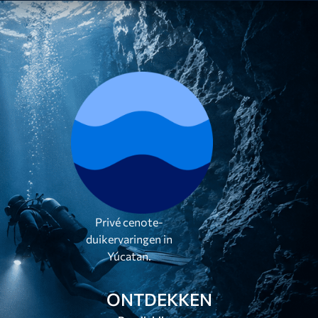
Privé cenote-
duikervaringen in
Yúcatan.
ONTDEKKEN