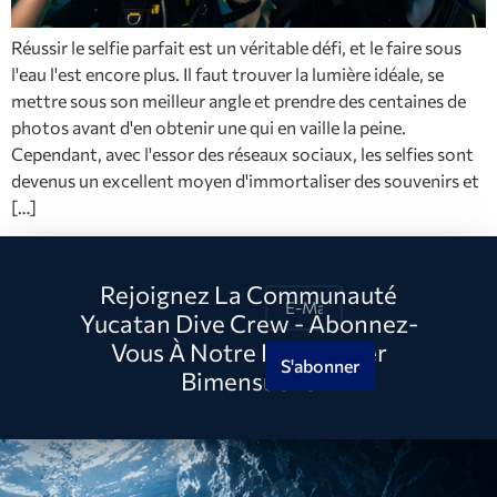
Réussir le selfie parfait est un véritable défi, et le faire sous
l'eau l'est encore plus. Il faut trouver la lumière idéale, se
mettre sous son meilleur angle et prendre des centaines de
photos avant d'en obtenir une qui en vaille la peine.
Cependant, avec l'essor des réseaux sociaux, les selfies sont
devenus un excellent moyen d'immortaliser des souvenirs et
[…]
Rejoignez La Communauté
Yucatan Dive Crew - Abonnez-
Vous À Notre Newsletter
S'abonner
Bimensuelle