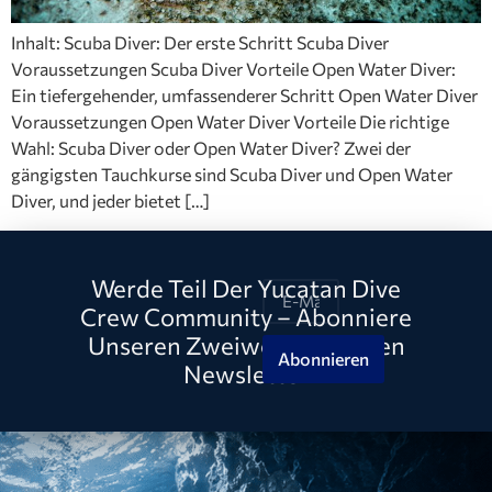
Inhalt: Scuba Diver: Der erste Schritt Scuba Diver
Voraussetzungen Scuba Diver Vorteile Open Water Diver:
Ein tiefergehender, umfassenderer Schritt Open Water Diver
Voraussetzungen Open Water Diver Vorteile Die richtige
Wahl: Scuba Diver oder Open Water Diver? Zwei der
gängigsten Tauchkurse sind Scuba Diver und Open Water
Diver, und jeder bietet […]
Werde Teil Der Yucatan Dive
Crew Community – Abonniere
Unseren Zweiwöchentlichen
Abonnieren
Newsletter