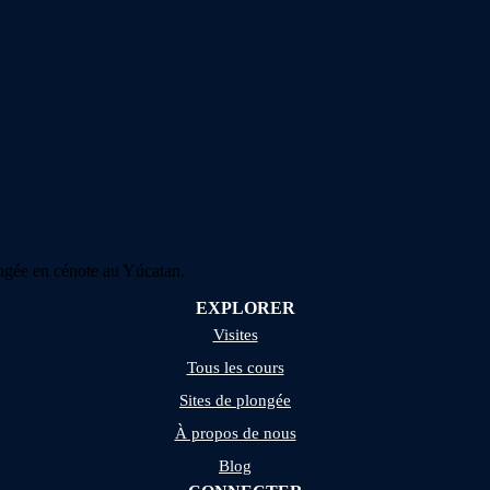
ngée en cénote au Yúcatan.
EXPLORER
Visites
Tous les cours
Sites de plongée
À propos de nous
Blog