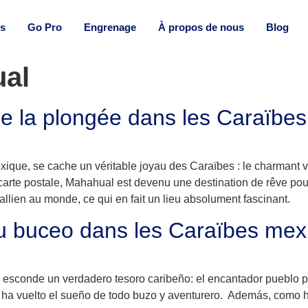
s
Go Pro
Engrenage
À propos de nous
Blog
al
e la plongée dans les Caraïbe
ique, se cache un véritable joyau des Caraïbes : le charmant 
carte postale, Mahahual est devenu une destination de rêve pour
llien au monde, ce qui en fait un lieu absolument fascinant.
u buceo dans les Caraïbes mex
e esconde un verdadero tesoro caribeño: el encantador pueblo
se ha vuelto el sueño de todo buzo y aventurero. Además, como 