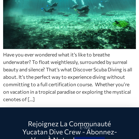
Have you ever wondered what it’s like to breathe
underwater? To float weightlessly, surrounded by surreal
beauty and silence? That’s what Discover Scuba Diving is all
about. It’s the perfect way to experience diving without
committing to a full certification course. Whether you’re
on vacation in a tropical paradise or exploring the mystical
cenotes of […]
Rejoignez La Communauté
Yucatan Dive Crew - Abonnez-