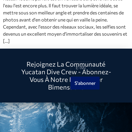
l'eau l'est encore plus. Il faut trouver la lumière idéale, se
mettre sous son meilleur angle et prendre des centaines de
photos avant d'en obtenir une qui en vaille la peine.
Cependant, avec l'essor des réseaux sociaux, les selfies sont
devenus un excellent moyen d'immortaliser des souvenirs et
[…]
Rejoignez La Communauté
Yucatan Dive Crew - Abonnez-
Vous À Notre Newsletter
S'abonner
Bimensuelle