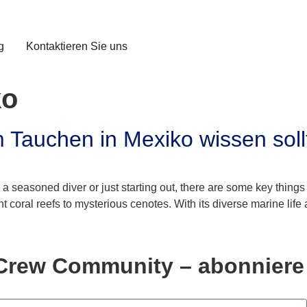
g
Kontaktieren Sie uns
ko
m Tauchen in Mexiko wissen soll
 seasoned diver or just starting out, there are some key things
nt coral reefs to mysterious cenotes. With its diverse marine lif
e Crew Community – abonnier