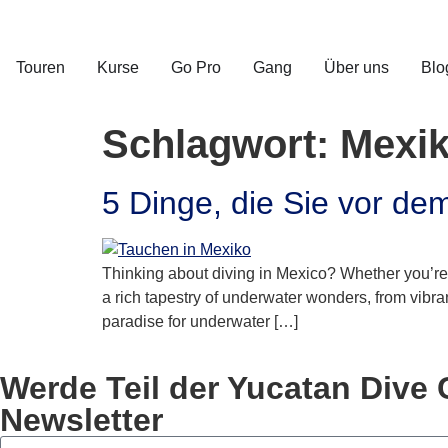
Touren
Kurse
Go Pro
Gang
Über uns
Blo
Schlagwort:
Mexi
5 Dinge, die Sie vor de
Thinking about diving in Mexico? Whether you’re a
a rich tapestry of underwater wonders, from vibra
paradise for underwater […]
Werde Teil der Yucatan Div
Newsletter