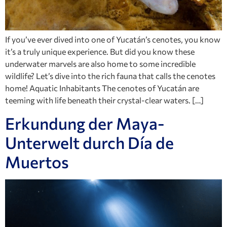
If you’ve ever dived into one of Yucatán’s cenotes, you know
it’s a truly unique experience. But did you know these
underwater marvels are also home to some incredible
wildlife? Let’s dive into the rich fauna that calls the cenotes
home! Aquatic Inhabitants The cenotes of Yucatán are
teeming with life beneath their crystal-clear waters. […]
Erkundung der Maya-
Unterwelt durch Día de
Muertos