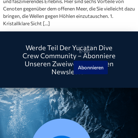
und faszinierendes Erlebnis. Hier sind sechs Vorteile von
Cenoten gegenüber dem offenen Meer, die Sie vielleicht dazu
bringen, die Wellen gegen Höhlen einzutauschen. 1.
Kristallklare Sicht […]
Werde Teil Der Yucatan Dive
Crew Community – Abonniere
Unseren Zweiwöchentlichen
Abonnieren
Newsletter