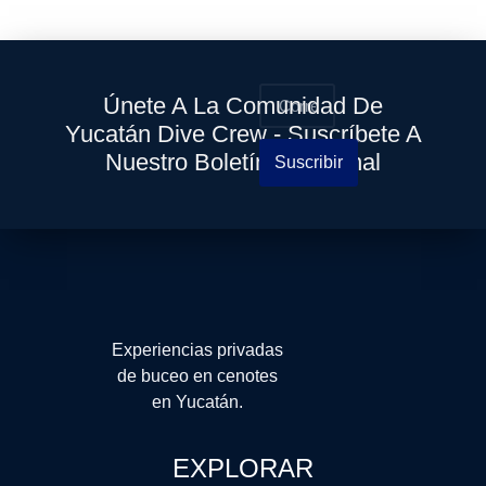
Únete A La Comunidad De
Yucatán Dive Crew - Suscríbete A
Nuestro Boletín Quincenal
Suscribir
Experiencias privadas
de buceo en cenotes
en Yucatán.
EXPLORAR