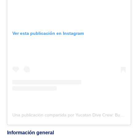
Ver esta publicación en Instagram
Una publicación compartida por Yucatan Dive Crew: Buceo en cenotes • Buceo en cavernas • Buceo en cuevas (@yucatandivecrew)
Información general