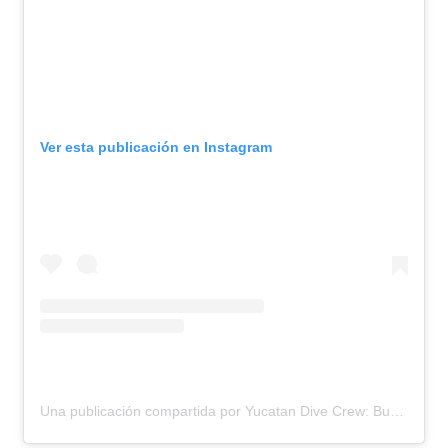
Ver esta publicación en Instagram
Una publicación compartida por Yucatan Dive Crew: Buceo en cenotes • Buceo en cavernas • Buceo en cuevas (@yucatandivecrew)