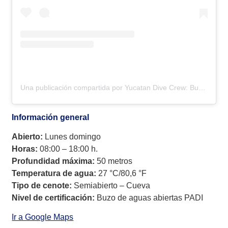
Una publicación compartida por Yucatan Dive Crew: Buceo en cenotes • Buceo en cavernas • Buceo en cuevas (@yucatandivecrew)
Información general
Abierto:
Lunes domingo
Horas:
08:00 – 18:00 h.
Profundidad máxima:
50 metros
Temperatura de agua:
27 °C/80,6 °F
Tipo de cenote:
Semiabierto – Cueva
Nivel de certificación:
Buzo de aguas abiertas PADI
Ir a Google Maps